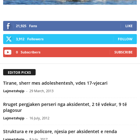
21,925
Fans
LIKE
3,912
Followers
FOLLOW
0
Subscribers
SUBSCRIBE
EDITOR PICKS
Tirane, sherr mes adoleshentesh, vdes 17-vjecari
Lajmetshqip
-
29 March, 2013
Rruget pergjaken perseri nga aksidentet, 2 të vdekur, 9 të
plagosur
Lajmetshqip
-
16 July, 2012
Struktura e re policore, njesia per aksidentet e renda
Lajmetshqip
-
8 July, 2017