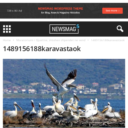
Home
Moratoriumi i Gjuetise, shtohen shpendet ne vend
1489156188karavastaok
1489156188karavastaok