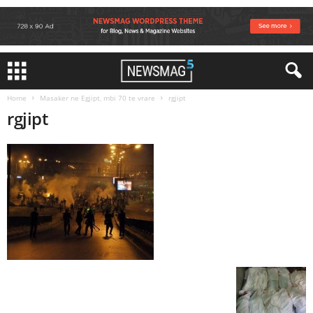
Home
Masaker ne Egjipt, mbi 70 te vrare
rgjipt
rgjipt