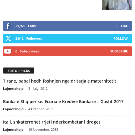
21,925
Fans
LIKE
3,912
Followers
FOLLOW
0
Subscribers
SUBSCRIBE
EDITOR PICKS
Tirane, babai hedh foshnjen nga dritarja e maternitetit
Lajmetshqip
-
31 July, 2012
Banka e Shqipërisë: Ecuria e Kredive Bankare – Gusht 2017
Lajmetshqip
-
4 October, 2017
Itali, shkaterrohet rrjeti nderkombetar i droges
Lajmetshqip
-
19 November, 2013