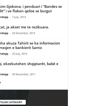
cim Gjokona, i penduari i “Bandes se
lit” i ve flaken qelise se burgut
tshqip
-
7 July, 2014
cat, ja akset me te rezikuara.
tshqip
-
24 December, 2013
sha akuza Tahirit se ka informacion
vrasjen e bankierit Santo
tshqip
-
23 July, 2015
i, ekzekutohen shqiptarët, babë e
tshqip
-
30 November, 2011
PULAR CATEGORY