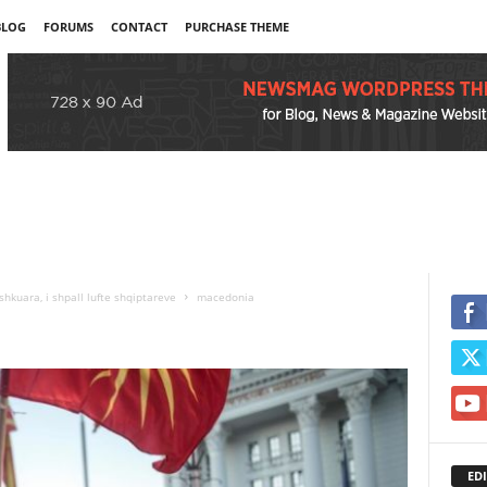
BLOG
FORUMS
CONTACT
PURCHASE THEME
kuara, i shpall lufte shqiptareve
macedonia
EDI