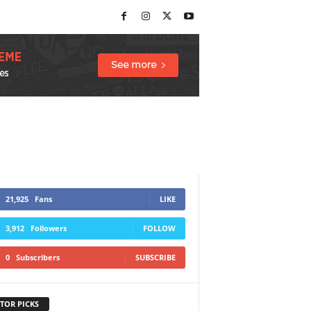
21,925
Fans
LIKE
3,912
Followers
FOLLOW
0
Subscribers
SUBSCRIBE
TOR PICKS