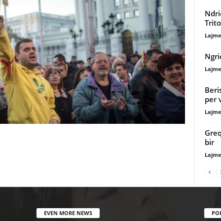
Ndri
Trito
Lajme
Ngri
Lajme
Beri
per 
Lajme
Greq
bir
Lajme
EVEN MORE NEWS
PO