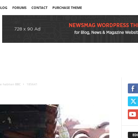
BLOG
FORUMS
CONTACT
PURCHASE THEME
qe habiten BBC
185641
EDI