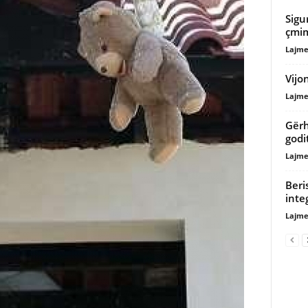
Sigu
çmi
Lajme
Vijo
Lajme
Gërh
godi
Lajme
Beri
inte
Lajme