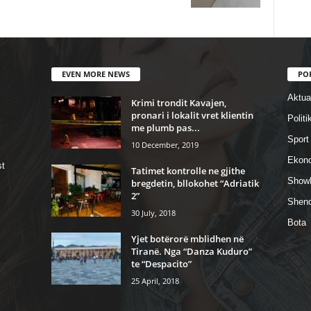
EVEN MORE NEWS
PO
Aktual
Krimi trondit Kavajen,
pronari i lokalit vret klientin
Politi
me plumb pas...
Sport
10 December, 2019
Ekon
st
Tatimet kontrolle ne gjithe
Show
bregdetin, bllokohet “Adriatik
2”
Shend
30 July, 2018
Bota
Yjet botërorë mblidhen në
Tiranë. Nga “Danza Kuduro”
te “Despacito”
25 April, 2018