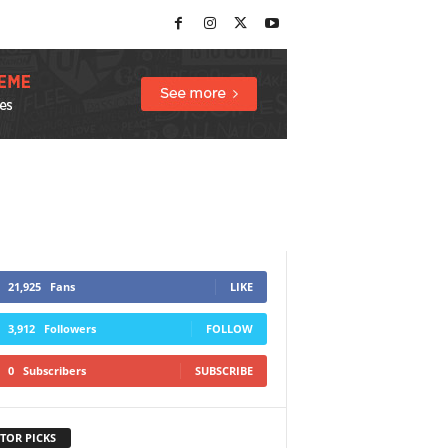
21,925
Fans
LIKE
3,912
Followers
FOLLOW
0
Subscribers
SUBSCRIBE
TOR PICKS