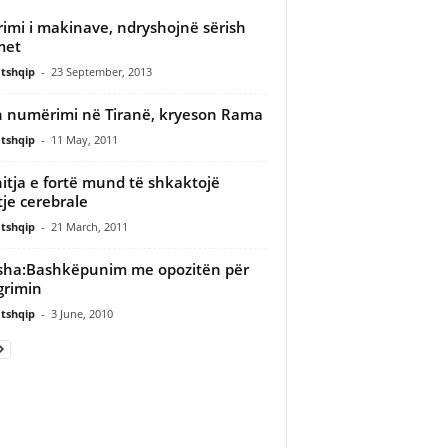
rimi i makinave, ndryshojnë sërish
met
tshqip
-
23 September, 2013
n numërimi në Tiranë, kryeson Rama
tshqip
-
11 May, 2011
itja e fortë mund të shkaktojë
tje cerebrale
tshqip
-
21 March, 2011
sha:Bashkëpunim me opozitën për
grimin
tshqip
-
3 June, 2010