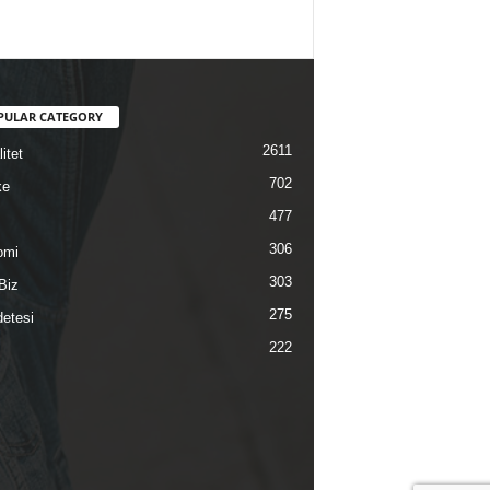
PULAR CATEGORY
2611
itet
702
ke
477
306
omi
303
Biz
275
etesi
222