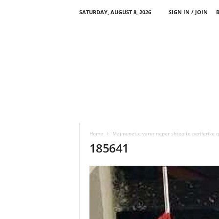
SATURDAY, AUGUST 8, 2026
SIGN IN / JOIN
Home
Majmunet e varur neper shtepite periferike 
185641