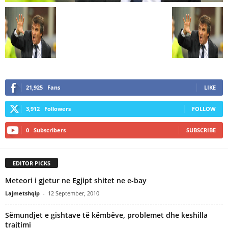
21,925
Fans
LIKE
3,912
Followers
FOLLOW
0
Subscribers
SUBSCRIBE
EDITOR PICKS
Meteori i gjetur ne Egjipt shitet ne e-bay
Lajmetshqip
-
12 September, 2010
Sëmundjet e gishtave të këmbëve, problemet dhe keshilla
trajtimi