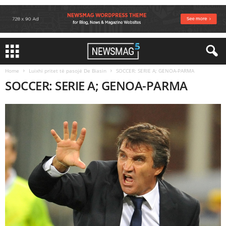
Home
Luixhi pritet të pasojë De Biasin
SOCCER: SERIE A; GENOA-PARMA
SOCCER: SERIE A; GENOA-PARMA