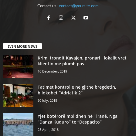
Contact us:
contact@yoursite.com
EVEN MORE NEWS
Krimi trondit Kavajen, pronari i lokalit vret
klientin me plumb pas...
10 December, 2019
Tatimet kontrolle ne gjithe bregdetin,
bllokohet “Adriatik 2”
30 July, 2018
Yjet botërorë mblidhen në Tiranë. Nga
“Danza Kuduro” te “Despacito”
25 April, 2018