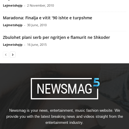
Lajmetshqip
-
2 November, 2010
Maradona: Finalja e vitit ‘90 ishte e turpshme
Lajmetshqip
-
30 June, 2010
Zbulohet plani serb per ngritjen e flamurit ne Shkoder
Lajmetshqip
-
16 June, 2015
Newsmag is your news, entertainment, music fashion website. We
provide you with the latest breaking news and videos straight from the
entertainment industry.