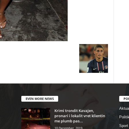
EVEN MORE NEWS
PO
Aktual
Krimi trondit Kavajen,
pronari i lokalit vret klientin
Politi
me plumb pas...
Sport
10 December, 2019