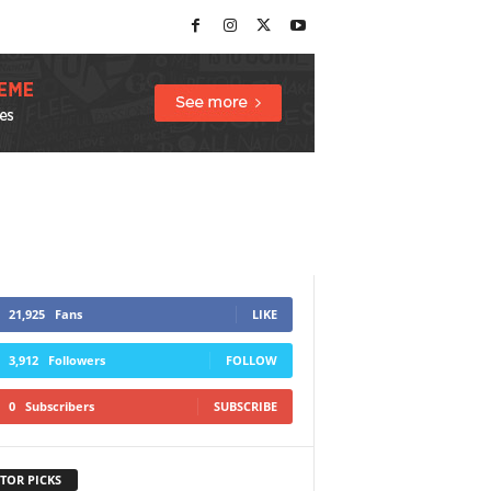
21,925
Fans
LIKE
3,912
Followers
FOLLOW
0
Subscribers
SUBSCRIBE
TOR PICKS