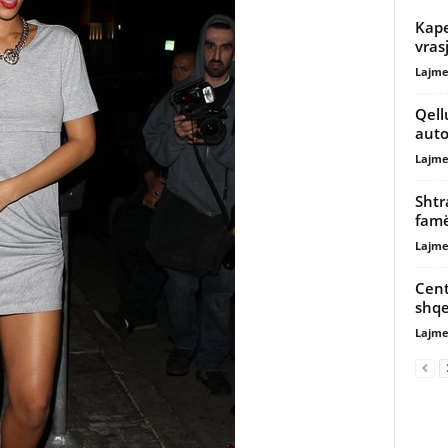
Kape
vras
Lajme
Qell
auto
Lajme
Shtr
famë
Lajme
Cent
shqe
Lajme