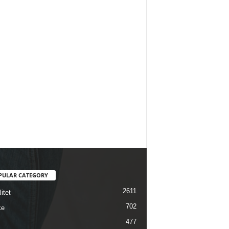
PULAR CATEGORY
2611
itet
702
ke
477