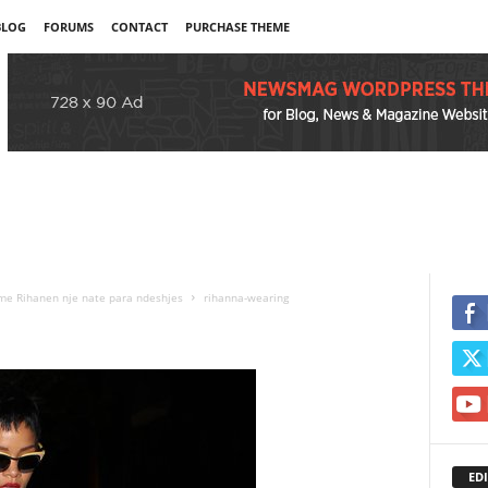
BLOG
FORUMS
CONTACT
PURCHASE THEME
 me Rihanen nje nate para ndeshjes
rihanna-wearing
EDI