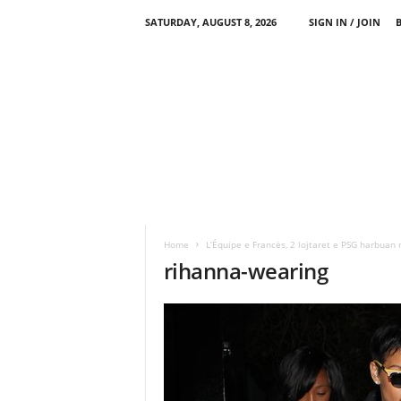
SATURDAY, AUGUST 8, 2026
SIGN IN / JOIN
Home
L’Équipe e Francës, 2 lojtaret e PSG harbuan
rihanna-wearing