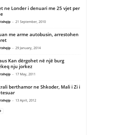
t ne Londer i denuari me 25 vjet per
je
tshqip
-
21 September, 2010
uan me arme autobusin, arrestohen
ret
tshqip
-
29 January, 2014
aus Kan dërgohet në një burg
keq nju jorkez
tshqip
-
17 May, 2011
rali berthamor ne Shkoder, Mali i Zi i
tesuar
tshqip
-
13 April, 2012