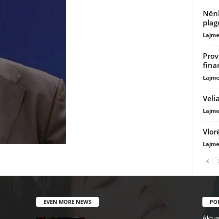
Nënk
plag
Lajme
Prov
fina
Lajme
Veli
Lajme
Vlor
Lajme
EVEN MORE NEWS
PO
Aktual