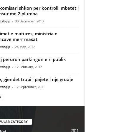
omisari shkon per kontroll, mbetet i
osur me 2 plumba
tshqip
-
30 December, 2013
imet e matures, ministria e
ncave merr masat
tshqip
-
24 May, 2017
aj peruron parkingun e ri publik
tshqip
-
12 February, 2017
ë, gjendet trupi i pajetë i një gruaje
tshqip
-
12 September, 2011
PULAR CATEGORY
2611
itet