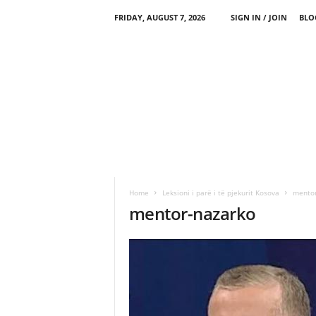
FRIDAY, AUGUST 7, 2026
SIGN IN / JOIN
BLO
Home
Leksioni i parë i të pjekurit Kosova
mentor
mentor-nazarko