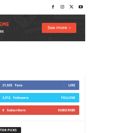
21,925
Fans
LIKE
3,912
Followers
FOLLOW
0
Subscribers
SUBSCRIBE
TOR PICKS