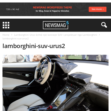
Home
Lamborghini Urus është një koncept SUV i projektuar nga Lamborghini
lamborghini-suv-urus2
lamborghini-suv-urus2