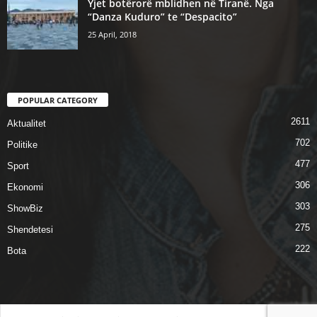
Yjet botërorë mblidhen në Tiranë. Nga
“Danza Kuduro” te “Despacito”
25 April, 2018
POPULAR CATEGORY
2611
Aktualitet
702
Politike
477
Sport
306
Ekonomi
303
ShowBiz
275
Shendetesi
222
Bota