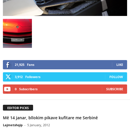
21,925
Fans
LIKE
3,912
Followers
FOLLOW
0
Subscribers
SUBSCRIBE
EDITOR PICKS
Më 14 janar, bllokim pikave kufitare me Serbinë
Lajmetshqip
-
5 January, 2012