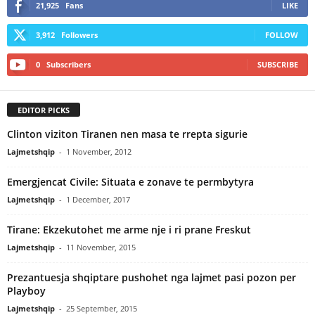
21,925
Fans
LIKE
3,912
Followers
FOLLOW
0
Subscribers
SUBSCRIBE
EDITOR PICKS
Clinton viziton Tiranen nen masa te rrepta sigurie
Lajmetshqip
-
1 November, 2012
Emergjencat Civile: Situata e zonave te permbytyra
Lajmetshqip
-
1 December, 2017
Tirane: Ekzekutohet me arme nje i ri prane Freskut
Lajmetshqip
-
11 November, 2015
Prezantuesja shqiptare pushohet nga lajmet pasi pozon per
Playboy
Lajmetshqip
-
25 September, 2015