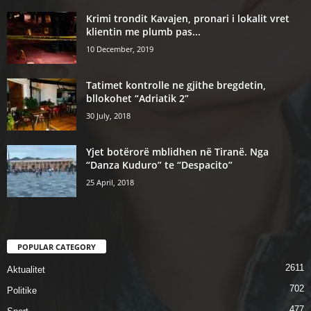
Krimi trondit Kavajen, pronari i lokalit vret
klientin me plumb pas...
10 December, 2019
Tatimet kontrolle ne gjithe bregdetin,
bllokohet “Adriatik 2”
30 July, 2018
Yjet botërorë mblidhen në Tiranë. Nga
“Danza Kuduro” te “Despacito”
25 April, 2018
POPULAR CATEGORY
2611
Aktualitet
702
Politike
477