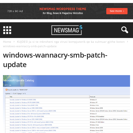
Home
KUJDES! Ja si te mbroheni nga virusi kompjuterik qe ka sulmuar gjithe boten
windows-wannacry-smb-patch-update
windows-wannacry-smb-patch-
update