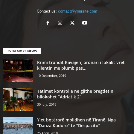
Contact us:
contact@yoursite.com
EVEN MORE NEWS
Krimi trondit Kavajen, pronari i lokalit vret
klientin me plumb pas...
10 December, 2019
Tatimet kontrolle ne gjithe bregdetin,
bllokohet “Adriatik 2”
30 July, 2018
Yjet botërorë mblidhen në Tiranë. Nga
“Danza Kuduro” te “Despacito”
25 April, 2018