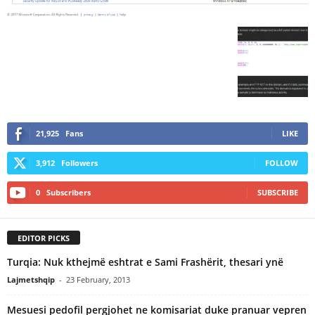
21,925
Fans
LIKE
3,912
Followers
FOLLOW
0
Subscribers
SUBSCRIBE
EDITOR PICKS
Turqia: Nuk kthejmë eshtrat e Sami Frashërit, thesari ynë
Lajmetshqip
-
23 February, 2013
Mesuesi pedofil pergjohet ne komisariat duke pranuar vepren