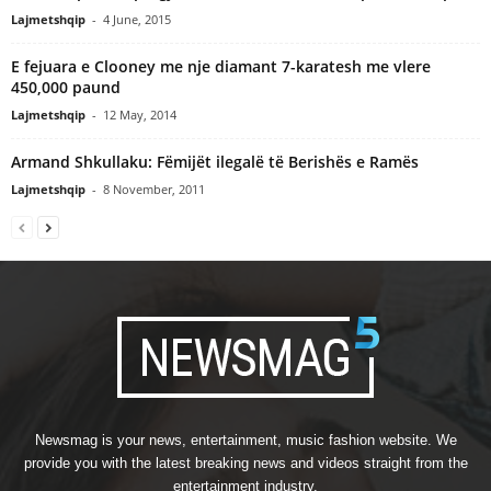
Lajmetshqip
-
4 June, 2015
E fejuara e Clooney me nje diamant 7-karatesh me vlere
450,000 paund
Lajmetshqip
-
12 May, 2014
Armand Shkullaku: Fëmijët ilegalë të Berishës e Ramës
Lajmetshqip
-
8 November, 2011
Newsmag is your news, entertainment, music fashion website. We
provide you with the latest breaking news and videos straight from the
entertainment industry.