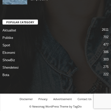
POPULAR CATEGORY
2611
Aktualitet
702
Politike
477
Sport
306
Ekonomi
303
ShowBiz
275
Shendetesi
222
Bota
Disclaimer
Privacy
Advertisement
Contact Us
© Newsmag WordPress Theme by TagDiv