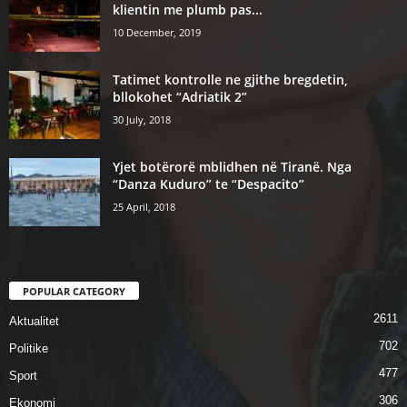
klientin me plumb pas...
10 December, 2019
Tatimet kontrolle ne gjithe bregdetin,
bllokohet “Adriatik 2”
30 July, 2018
Yjet botërorë mblidhen në Tiranë. Nga
“Danza Kuduro” te “Despacito”
25 April, 2018
POPULAR CATEGORY
2611
Aktualitet
702
Politike
477
Sport
306
Ekonomi