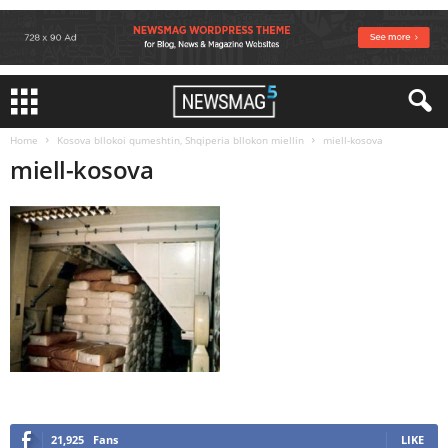
Home
Kosova bllokoi qumeshtin, Shqiperia bllokon miellin
miell-kosova
miell-kosova
21,925
Fans
LIKE