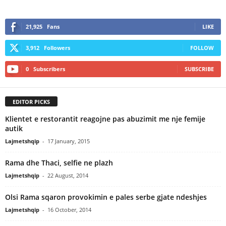
21,925
Fans
LIKE
3,912
Followers
FOLLOW
0
Subscribers
SUBSCRIBE
EDITOR PICKS
Klientet e restorantit reagojne pas abuzimit me nje femije
autik
Lajmetshqip
-
17 January, 2015
Rama dhe Thaci, selfie ne plazh
Lajmetshqip
-
22 August, 2014
Olsi Rama sqaron provokimin e pales serbe gjate ndeshjes
Lajmetshqip
-
16 October, 2014