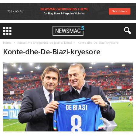
Home
Konte: Me Shqiperine do jete si Derbi
Konte-dhe-De-Biazi-kryesore
Konte-dhe-De-Biazi-kryesore