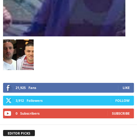
21,925
Fans
LIKE
3,912
Followers
FOLLOW
0
Subscribers
SUBSCRIBE
EDITOR PICKS