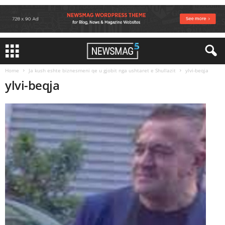
Home
Ja kush eshte biznesmeni qe u gjobit nga ushtaret e Shullazit
ylvi-beqja
ylvi-beqja