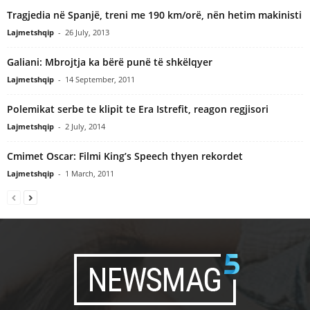
Tragjedia në Spanjë, treni me 190 km/orë, nën hetim makinisti
Lajmetshqip
-
26 July, 2013
Galiani: Mbrojtja ka bërë punë të shkëlqyer
Lajmetshqip
-
14 September, 2011
Polemikat serbe te klipit te Era Istrefit, reagon regjisori
Lajmetshqip
-
2 July, 2014
Cmimet Oscar: Filmi King’s Speech thyen rekordet
Lajmetshqip
-
1 March, 2011