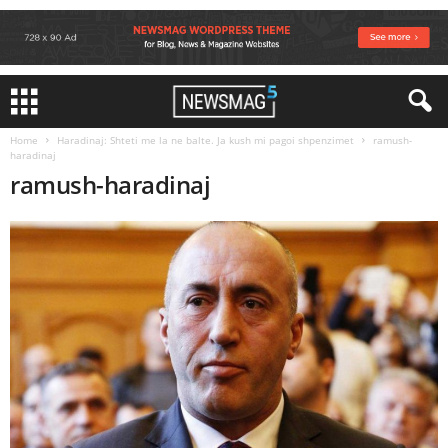
Home
Haradinaj: Shteti me la ne balte. Ja kush mi pagoi shpenzimet
ramush-
haradinaj
ramush-haradinaj