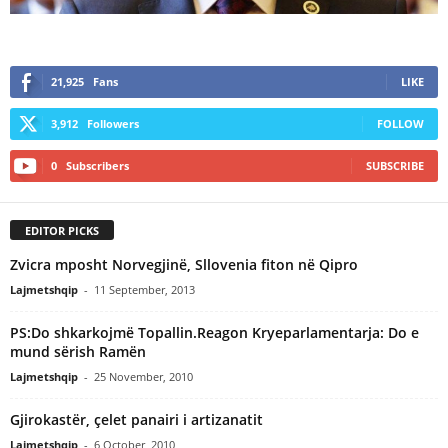
21,925
Fans
LIKE
3,912
Followers
FOLLOW
0
Subscribers
SUBSCRIBE
EDITOR PICKS
Zvicra mposht Norvegjinë, Sllovenia fiton në Qipro
Lajmetshqip
-
11 September, 2013
PS:Do shkarkojmë Topallin.Reagon Kryeparlamentarja: Do e
mund sërish Ramën
Lajmetshqip
-
25 November, 2010
Gjirokastër, çelet panairi i artizanatit
Lajmetshqip
-
6 October, 2010