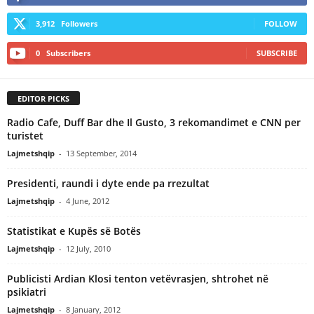
3,912
Followers
FOLLOW
0
Subscribers
SUBSCRIBE
EDITOR PICKS
Radio Cafe, Duff Bar dhe Il Gusto, 3 rekomandimet e CNN per
turistet
Lajmetshqip
-
13 September, 2014
Presidenti, raundi i dyte ende pa rrezultat
Lajmetshqip
-
4 June, 2012
Statistikat e Kupës së Botës
Lajmetshqip
-
12 July, 2010
Publicisti Ardian Klosi tenton vetëvrasjen, shtrohet në
psikiatri
Lajmetshqip
-
8 January, 2012