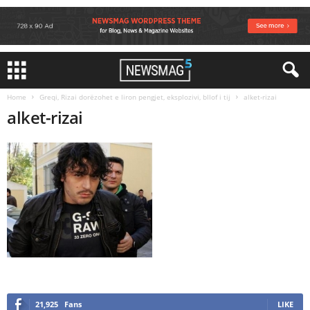
Home
Greqi, Rizai dorëzohet e liron pengjet, eksplozivi, bllof i tij
alket-rizai
alket-rizai
21,925
Fans
LIKE