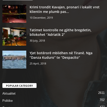
Krimi trondit Kavajen, pronari i lokalit vret
klientin me plumb pas...
10 December, 2019
Tatimet kontrolle ne gjithe bregdetin,
bllokohet “Adriatik 2”
30 July, 2018
Yjet botërorë mblidhen në Tiranë. Nga
“Danza Kuduro” te “Despacito”
25 April, 2018
POPULAR CATEGORY
2611
Aktualitet
702
Politike