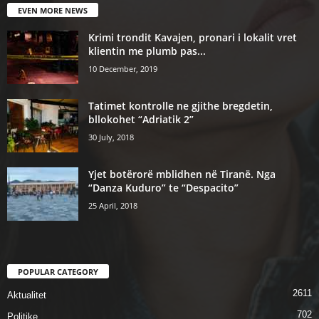
EVEN MORE NEWS
Krimi trondit Kavajen, pronari i lokalit vret
klientin me plumb pas...
10 December, 2019
Tatimet kontrolle ne gjithe bregdetin,
bllokohet “Adriatik 2”
30 July, 2018
Yjet botërorë mblidhen në Tiranë. Nga
“Danza Kuduro” te “Despacito”
25 April, 2018
POPULAR CATEGORY
2611
Aktualitet
702
Politike