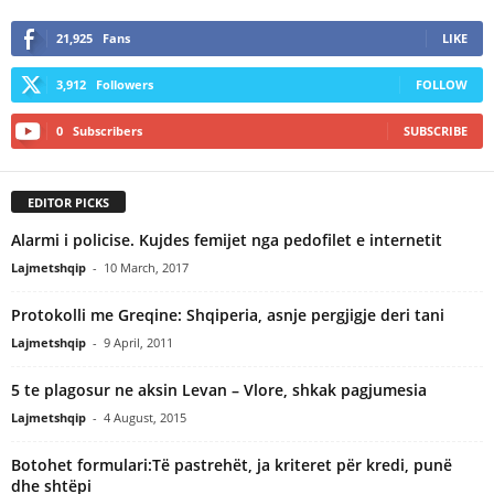
21,925
Fans
LIKE
3,912
Followers
FOLLOW
0
Subscribers
SUBSCRIBE
EDITOR PICKS
Alarmi i policise. Kujdes femijet nga pedofilet e internetit
Lajmetshqip
-
10 March, 2017
Protokolli me Greqine: Shqiperia, asnje pergjigje deri tani
Lajmetshqip
-
9 April, 2011
5 te plagosur ne aksin Levan – Vlore, shkak pagjumesia
Lajmetshqip
-
4 August, 2015
Botohet formulari:Të pastrehët, ja kriteret për kredi, punë
dhe shtëpi