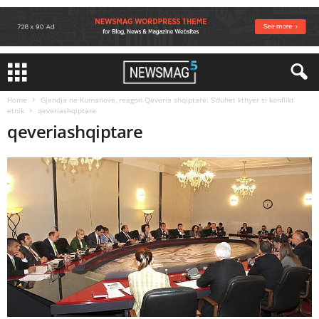
Home
Gjendja ne Kumanove, reagon Qeveria shqiptare: S’duhet kthyer si konflikt
etnik
qeveriashqiptare
qeveriashqiptare