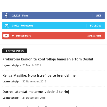
21,925
Fans
LIKE
3,912
Followers
FOLLOW
0
Subscribers
SUBSCRIBE
EDITOR PICKS
Prokuroria kerkon te kontrolloje banesen e Tom Doshit
Lajmetshqip
-
23 March, 2015
Kenga Magjike, Nora Istrefi pa te brendshme
Lajmetshqip
-
30 November, 2013
Durres, atentat me arme, vdesin 2 te rinj
Lajmetshqip
-
21 December, 2015