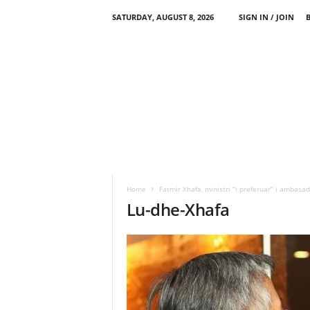
SATURDAY, AUGUST 8, 2026
SIGN IN / JOIN
Home
Fatmir Xhafa, ministri “i preferuar” i ambasad
Lu-dhe-Xhafa