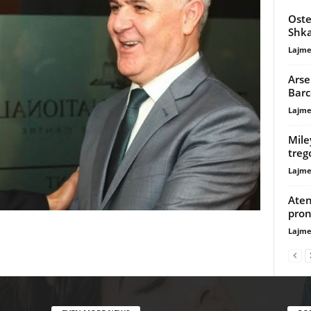
Oste
Shka
Lajme
Arse
Barc
Lajme
Mile
treg
Lajme
Aten
prona
Lajme