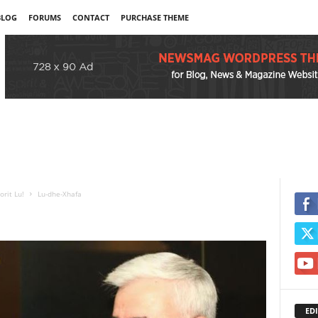
BLOG
FORUMS
CONTACT
PURCHASE THEME
orit Lu!
Lu-dhe-Xhafa
EDI