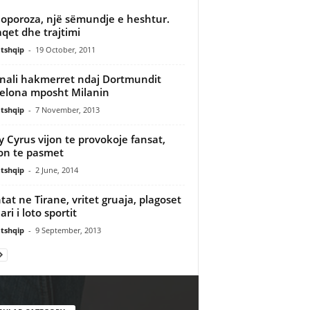
oporoza, një sëmundje e heshtur.
qet dhe trajtimi
tshqip
-
19 October, 2011
nali hakmerret ndaj Dortmundit
elona mposht Milanin
tshqip
-
7 November, 2013
y Cyrus vijon te provokoje fansat,
on te pasmet
tshqip
-
2 June, 2014
tat ne Tirane, vritet gruaja, plagoset
ri i loto sportit
tshqip
-
9 September, 2013