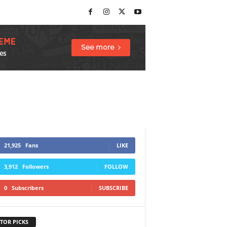
21,925
Fans
LIKE
3,912
Followers
FOLLOW
0
Subscribers
SUBSCRIBE
TOR PICKS