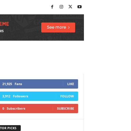
21,925
Fans
LIKE
3,912
Followers
FOLLOW
0
Subscribers
SUBSCRIBE
TOR PICKS