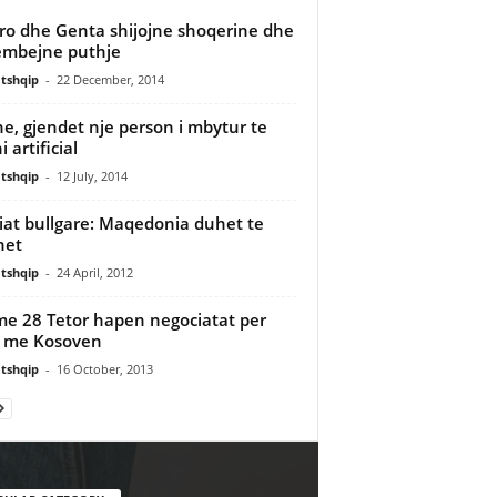
ro dhe Genta shijojne shoqerine dhe
mbejne puthje
tshqip
-
22 December, 2014
ne, gjendet nje person i mbytur te
i artificial
tshqip
-
12 July, 2014
at bullgare: Maqedonia duhet te
het
tshqip
-
24 April, 2012
me 28 Tetor hapen negociatat per
 me Kosoven
tshqip
-
16 October, 2013