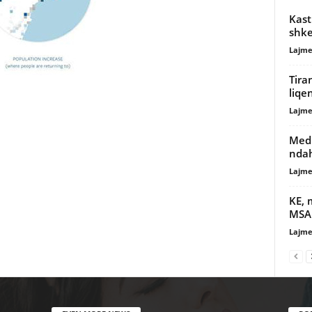
Kast
shke
Lajme
Tira
liqen
Lajme
Medi
nda
Lajme
KE, 
MSA
Lajme