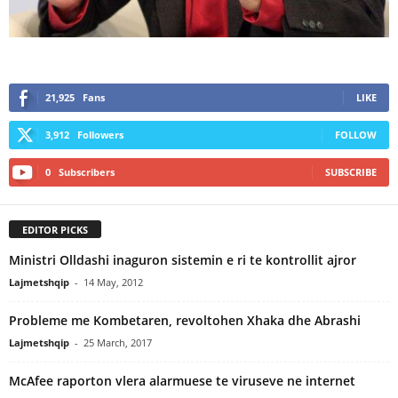
21,925
Fans
LIKE
3,912
Followers
FOLLOW
0
Subscribers
SUBSCRIBE
EDITOR PICKS
Ministri Olldashi inaguron sistemin e ri te kontrollit ajror
Lajmetshqip
-
14 May, 2012
Probleme me Kombetaren, revoltohen Xhaka dhe Abrashi
Lajmetshqip
-
25 March, 2017
McAfee raporton vlera alarmuese te viruseve ne internet