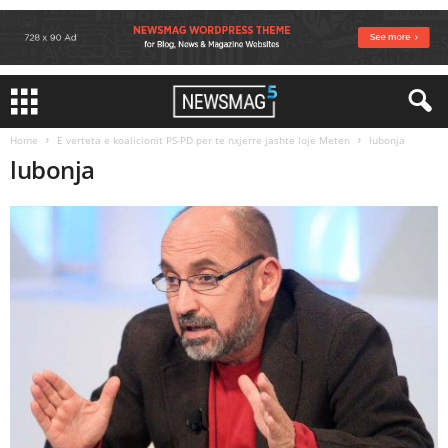
Home
E verteta e koalicionit PS-PD per te nxjerre jashte loje Meten
lubonja
lubonja