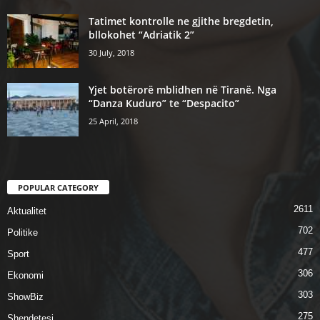
Tatimet kontrolle ne gjithe bregdetin,
bllokohet “Adriatik 2”
30 July, 2018
Yjet botërorë mblidhen në Tiranë. Nga
“Danza Kuduro” te “Despacito”
25 April, 2018
POPULAR CATEGORY
2611
Aktualitet
702
Politike
477
Sport
306
Ekonomi
303
ShowBiz
275
Shendetesi