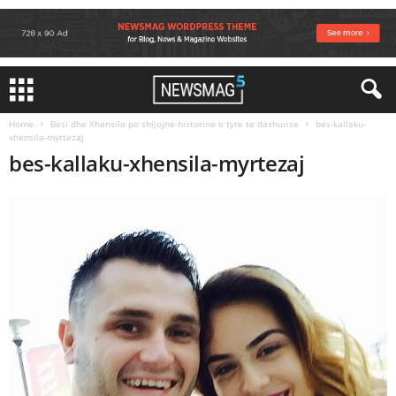
Home
Besi dhe Xhensila po shijojne historine e tyre te dashurise
bes-kallaku-
xhensila-myrtezaj
bes-kallaku-xhensila-myrtezaj