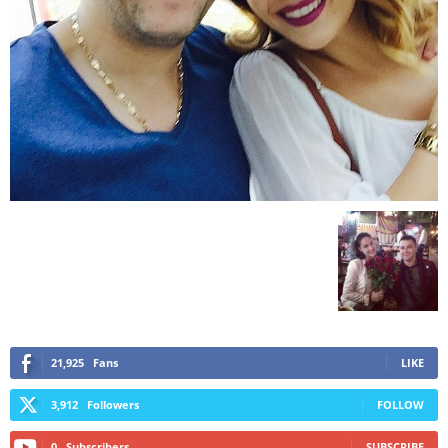
21,925
Fans
LIKE
3,912
Followers
FOLLOW
0
Subscribers
SUBSCRIBE