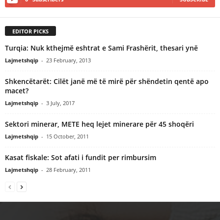
EDITOR PICKS
Turqia: Nuk kthejmë eshtrat e Sami Frashërit, thesari ynë
Lajmetshqip
-
23 February, 2013
Shkencëtarët: Cilët janë më të mirë për shëndetin qentë apo
macet?
Lajmetshqip
-
3 July, 2017
Sektori minerar, METE heq lejet minerare për 45 shoqëri
Lajmetshqip
-
15 October, 2011
Kasat fiskale: Sot afati i fundit per rimbursim
Lajmetshqip
-
28 February, 2011