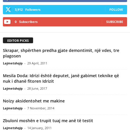
3,912
Followers
FOLLOW
0
Subscribers
SUBSCRIBE
EDITOR PICKS
Skrapar, shpërthen predha gjate demontimit, një vdes, tre
plagosen
Lajmetshqip
-
29 April, 2011
Mesila Doda: Idrizi është deputet, janë gabimet teknike që
nuk i dhanë fitoren Idrizit
Lajmetshqip
-
28 June, 2017
Noizy aksidentohet me makine
Lajmetshqip
-
7 November, 2014
Zbuloni moshën e trupit tuaj me anë të testit
Lajmetshqip
-
14 January, 2011