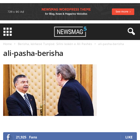
Home
Berisha, kërkesë Turqisë: Sillni kokën e Ali Pashës
ali-pasha-berisha
ali-pasha-berisha
21,925
Fans
LIKE