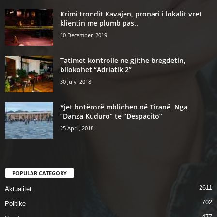
Krimi trondit Kavajen, pronari i lokalit vret
klientin me plumb pas...
10 December, 2019
Tatimet kontrolle ne gjithe bregdetin,
bllokohet “Adriatik 2”
30 July, 2018
Yjet botërorë mblidhen në Tiranë. Nga
“Danza Kuduro” te “Despacito”
25 April, 2018
POPULAR CATEGORY
2611
Aktualitet
702
Politike
477