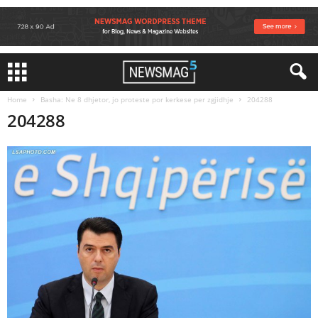
Home
Basha: Ne 8 dhjetor, jo proteste por kerkese per zgjidhje
204288
204288