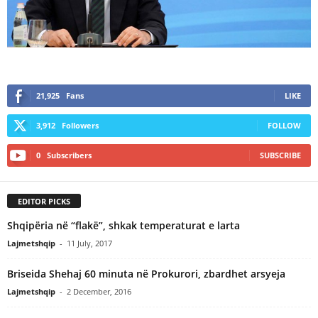
21,925
Fans
LIKE
3,912
Followers
FOLLOW
0
Subscribers
SUBSCRIBE
EDITOR PICKS
Shqipëria në “flakë”, shkak temperaturat e larta
Lajmetshqip
-
11 July, 2017
Briseida Shehaj 60 minuta në Prokurori, zbardhet arsyeja
Lajmetshqip
-
2 December, 2016