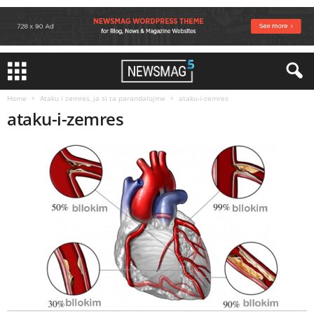
Home
Ataku i zemres, ja si ta parandalojme
ataku-i-zemres
ataku-i-zemres