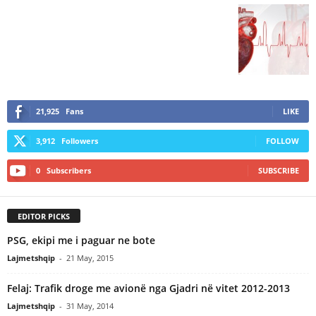
21,925
Fans
LIKE
3,912
Followers
FOLLOW
0
Subscribers
SUBSCRIBE
EDITOR PICKS
PSG, ekipi me i paguar ne bote
Lajmetshqip
-
21 May, 2015
Felaj: Trafik droge me avionë nga Gjadri në vitet 2012-2013
Lajmetshqip
-
31 May, 2014