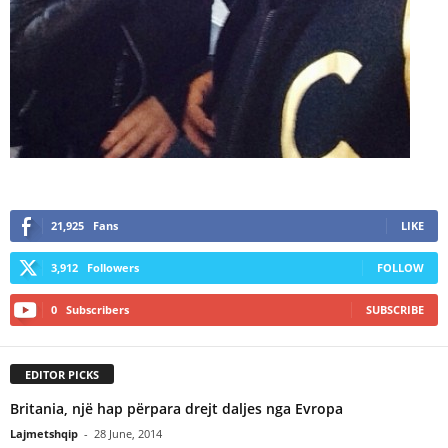
21,925
Fans
LIKE
3,912
Followers
FOLLOW
0
Subscribers
SUBSCRIBE
EDITOR PICKS
Britania, një hap përpara drejt daljes nga Evropa
Lajmetshqip
-
28 June, 2014