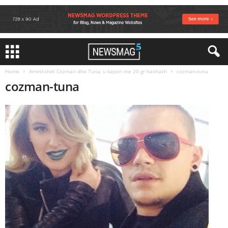
Home
Arrestohet Cozman dhe Tuna, u kapen me 20 gr hashash
cozman-tuna
cozman-tuna