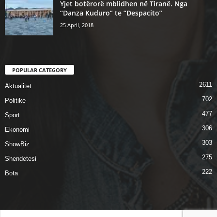
Yjet botërorë mblidhen në Tiranë. Nga
“Danza Kuduro” te “Despacito”
25 April, 2018
POPULAR CATEGORY
2611
Aktualitet
702
Politike
477
Sport
306
Ekonomi
303
ShowBiz
275
Shendetesi
222
Bota