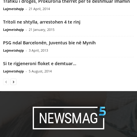
Trafiku i droges, Prokuroria therret per te deshmuar Imamin
Lajmetshqip
-
21 April, 2014
Tritoli ne shtylla, arrestohen 4 te rinj
Lajmetshqip
-
21 January, 2015
PSG ndal Barcelonën, Juventus bie në Mynih
Lajmetshqip
-
3 April, 2013
Si te rigjeneroni floket e demtuar…
Lajmetshqip
-
5 August, 2014