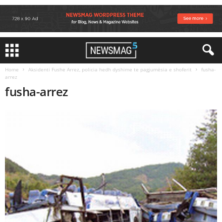
Home
Aksidenti Fushe Arrez, policia hedh dyshime te pagjumësia e shoferit
fusha-
arrez
fusha-arrez