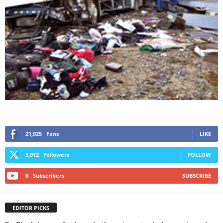
21,925
Fans
LIKE
3,912
Followers
FOLLOW
0
Subscribers
SUBSCRIBE
EDITOR PICKS