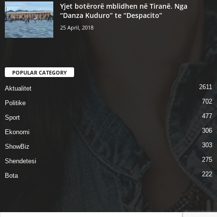
Yjet botërorë mblidhen në Tiranë. Nga
“Danza Kuduro” te “Despacito”
25 April, 2018
POPULAR CATEGORY
2611
Aktualitet
702
Politike
477
Sport
306
Ekonomi
303
ShowBiz
275
Shendetesi
222
Bota