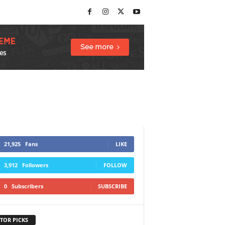
21,925
Fans
LIKE
3,912
Followers
FOLLOW
0
Subscribers
SUBSCRIBE
TOR PICKS