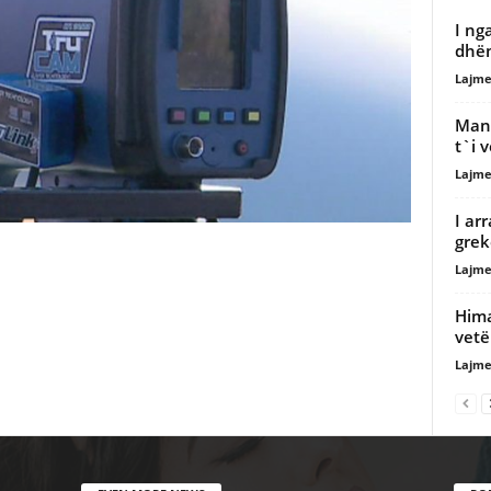
I ng
dhëm
Lajme
Mana
t`i 
Lajme
I ar
grek
Lajme
Hima
vetë
Lajme