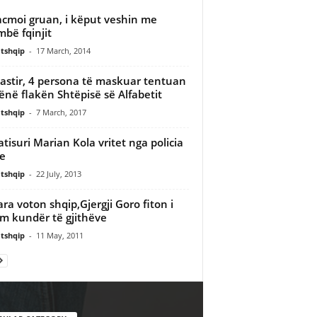
acmoi gruan, i këput veshin me
bë fqinjit
tshqip
-
17 March, 2014
stir, 4 persona të maskuar tentuan
vënë flakën Shtëpisë së Alfabetit
tshqip
-
7 March, 2017
ratisuri Marian Kola vritet nga policia
e
tshqip
-
22 July, 2013
ra voton shqip,Gjergji Goro fiton i
m kundër të gjithëve
tshqip
-
11 May, 2011