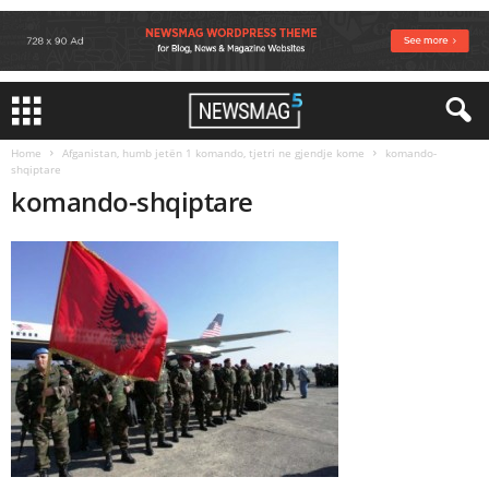
Home
Afganistan, humb jetën 1 komando, tjetri ne gjendje kome
komando-
shqiptare
komando-shqiptare