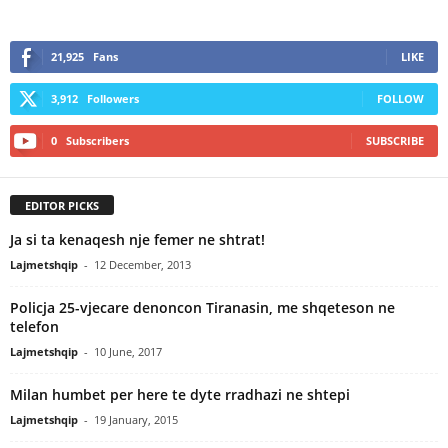
21,925
Fans
LIKE
3,912
Followers
FOLLOW
0
Subscribers
SUBSCRIBE
EDITOR PICKS
Ja si ta kenaqesh nje femer ne shtrat!
Lajmetshqip
-
12 December, 2013
Policja 25-vjecare denoncon Tiranasin, me shqeteson ne
telefon
Lajmetshqip
-
10 June, 2017
Milan humbet per here te dyte rradhazi ne shtepi
Lajmetshqip
-
19 January, 2015