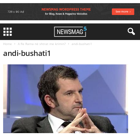
Home
A fle Rama në shtrat me krimin?
andi-bushati1
andi-bushati1