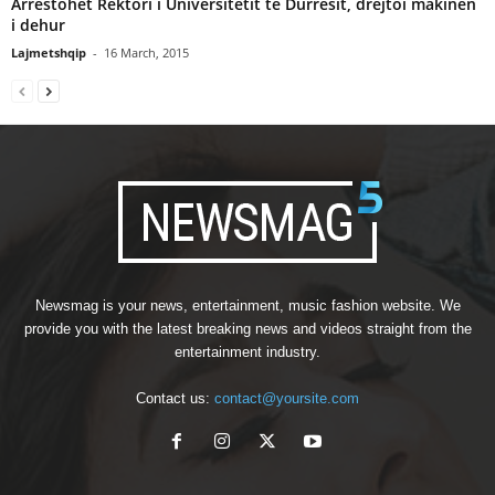
Arrestohet Rektori i Universitetit te Durrësit, drejtoi makinën
i dehur
Lajmetshqip
-
16 March, 2015
Newsmag is your news, entertainment, music fashion website. We
provide you with the latest breaking news and videos straight from the
entertainment industry.
Contact us:
contact@yoursite.com