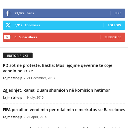
21,925
Fans
LIKE
3,912
Followers
FOLLOW
0
Subscribers
SUBSCRIBE
EDITOR PICKS
PD sot ne proteste. Basha: Mos lejojme qeverine te coje
vendin ne krize.
Lajmetshqip
-
21 December, 2013
Zgjedhjet, Rama: Duam shumicën në komision hetimor
Lajmetshqip
-
9 July, 2010
FIFA pezullon vendimin per ndalimin e merkatos se Barcelones
Lajmetshqip
-
24 April, 2014