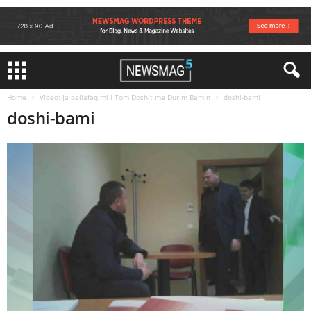
Home
Video: Ja ballafaqimi i Tom Doshit me Durim Bamin
doshi-bami
doshi-bami