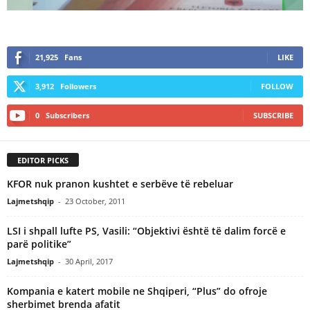
21,925
Fans
LIKE
3,912
Followers
FOLLOW
0
Subscribers
SUBSCRIBE
EDITOR PICKS
KFOR nuk pranon kushtet e serbëve të rebeluar
Lajmetshqip
-
23 October, 2011
LSI i shpall lufte PS, Vasili: “Objektivi është të dalim forcë e
parë politike”
Lajmetshqip
-
30 April, 2017
Kompania e katert mobile ne Shqiperi, “Plus” do ofroje
sherbimet brenda afatit