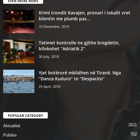
EVEN MORE NEWS
Krimi trondit Kavajen, pronari i lokalit vret
klientin me plumb pas...
10 December, 2019
Tatimet kontrolle ne gjithe bregdetin,
bllokohet “Adriatik 2”
30 July, 2018
Yjet botërorë mblidhen në Tiranë. Nga
“Danza Kuduro” te “Despacito”
25 April, 2018
POPULAR CATEGORY
2611
Aktualitet
702
Politike