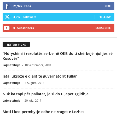
21,925
Fans
LIKE
3,912
Followers
FOLLOW
0
Subscribers
SUBSCRIBE
EDITOR PICKS
“Ndryshimi i rezolutës serbe në OKB do ti shërbejë njohjes së
Kosovës”
Lajmetshqip
-
10 September, 2010
Jeta luksoze e djalit te guvernatorit Fullani
Lajmetshqip
-
4 August, 2014
Nuk ka tapi për pallatet, ja si do u jepet zgjidhja
Lajmetshqip
-
20 July, 2017
Moti i keq,permbytje edhe ne rruget e Lezhes