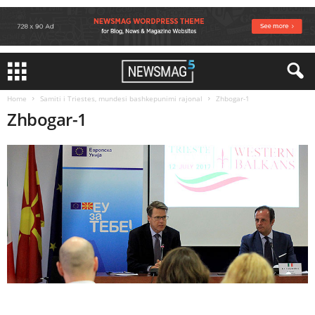
Home
Samiti i Triestes, mundesi bashkepunimi rajonal
Zhbogar-1
Zhbogar-1