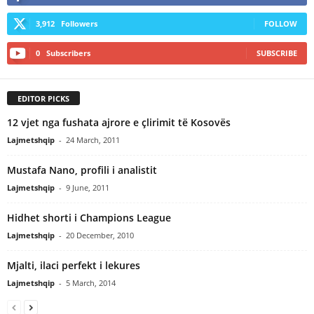
3,912
Followers
FOLLOW
0
Subscribers
SUBSCRIBE
EDITOR PICKS
12 vjet nga fushata ajrore e çlirimit të Kosovës
Lajmetshqip
-
24 March, 2011
Mustafa Nano, profili i analistit
Lajmetshqip
-
9 June, 2011
Hidhet shorti i Champions League
Lajmetshqip
-
20 December, 2010
Mjalti, ilaci perfekt i lekures
Lajmetshqip
-
5 March, 2014