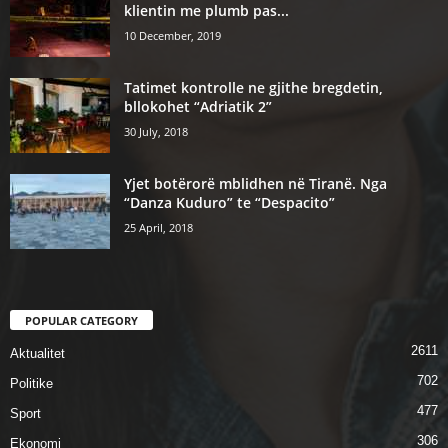
klientin me plumb pas...
10 December, 2019
Tatimet kontrolle ne gjithe bregdetin,
bllokohet “Adriatik 2”
30 July, 2018
Yjet botërorë mblidhen në Tiranë. Nga
“Danza Kuduro” te “Despacito”
25 April, 2018
POPULAR CATEGORY
2611
Aktualitet
702
Politike
477
Sport
306
Ekonomi