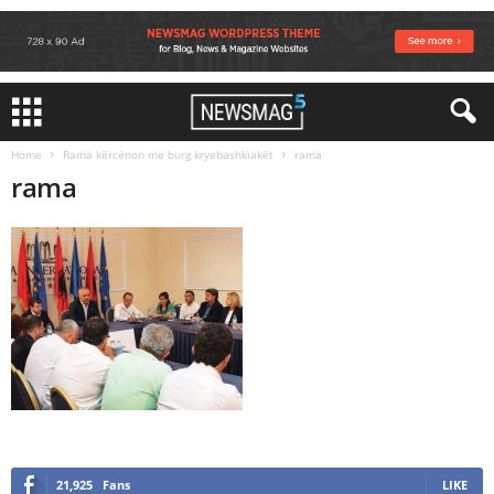
Home
Rama kërcënon me burg kryebashkiakët
rama
rama
21,925
Fans
LIKE