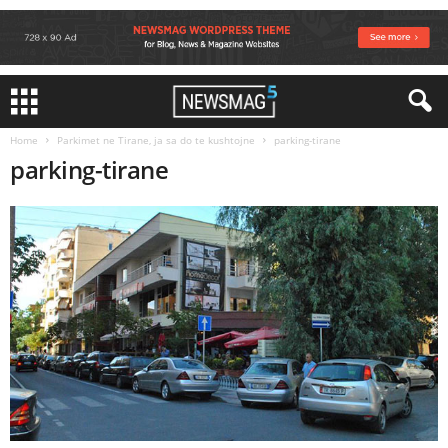
Home
Parkimet ne Tirane, ja sa do te kushtojne
parking-tirane
parking-tirane