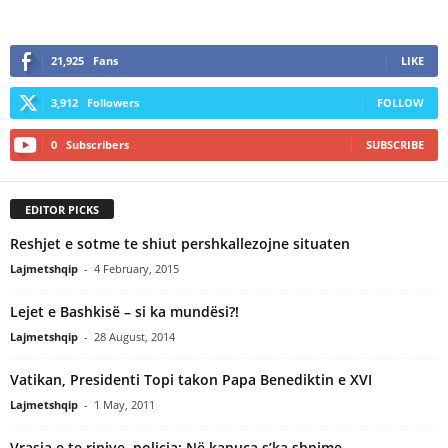
21,925
Fans
LIKE
3,912
Followers
FOLLOW
0
Subscribers
SUBSCRIBE
EDITOR PICKS
Reshjet e sotme te shiut pershkallezojne situaten
Lajmetshqip
-
4 February, 2015
Lejet e Bashkisë – si ka mundësi?!
Lajmetshqip
-
28 August, 2014
Vatikan, Presidenti Topi takon Papa Benediktin e XVI
Lajmetshqip
-
1 May, 2011
Vrasja e te rinjve, policia: Në kapuça s’ka shpime