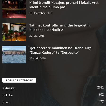
Krimi trondit Kavajen, pronari i lokalit vret
klientin me plumb pas...
10 December, 2019
Tatimet kontrolle ne gjithe bregdetin,
bllokohet “Adriatik 2”
30 July, 2018
Yjet botërorë mblidhen në Tiranë. Nga
“Danza Kuduro” te “Despacito”
25 April, 2018
POPULAR CATEGORY
2611
Aktualitet
702
Politike
477
Sport