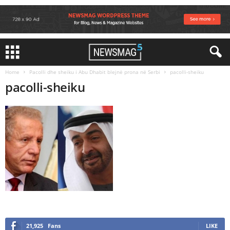
Home
Pacolli dhe sheiku i Abu Dhabit blejnë prona në Serbi
pacolli-sheiku
pacolli-sheiku
21,925
Fans
LIKE