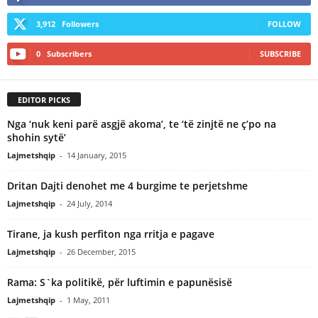
3,912
Followers
FOLLOW
0
Subscribers
SUBSCRIBE
EDITOR PICKS
Nga ‘nuk keni parë asgjë akoma’, te ‘të zinjtë ne ç’po na
shohin sytë’
Lajmetshqip
-
14 January, 2015
Dritan Dajti denohet me 4 burgime te perjetshme
Lajmetshqip
-
24 July, 2014
Tirane, ja kush perfiton nga rritja e pagave
Lajmetshqip
-
26 December, 2015
Rama: S`ka politikë, për luftimin e papunësisë
Lajmetshqip
-
1 May, 2011