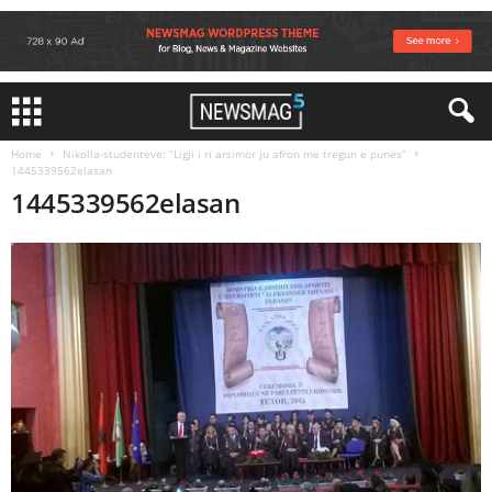
Home
Nikolla-studenteve: “Ligji i ri arsimor ju afron me tregun e punes”
1445339562elasan
1445339562elasan