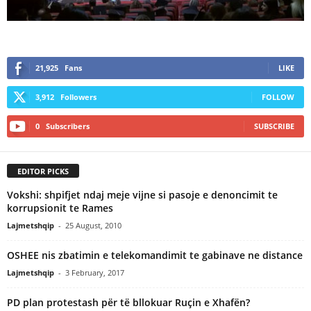
21,925
Fans
LIKE
3,912
Followers
FOLLOW
0
Subscribers
SUBSCRIBE
EDITOR PICKS
Vokshi: shpifjet ndaj meje vijne si pasoje e denoncimit te
korrupsionit te Rames
Lajmetshqip
-
25 August, 2010
OSHEE nis zbatimin e telekomandimit te gabinave ne distance
Lajmetshqip
-
3 February, 2017
PD plan protestash për të bllokuar Ruçin e Xhafën?