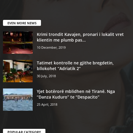
EVEN MORE NEWS
Krimi trondit Kavajen, pronari i lokalit vret
klientin me plumb pas...
10 December, 2019
Tatimet kontrolle ne gjithe bregdetin,
bllokohet “Adriatik 2”
30 July, 2018
Yjet botërorë mblidhen në Tiranë. Nga
“Danza Kuduro” te “Despacito”
25 April, 2018
POPULAR CATEGORY