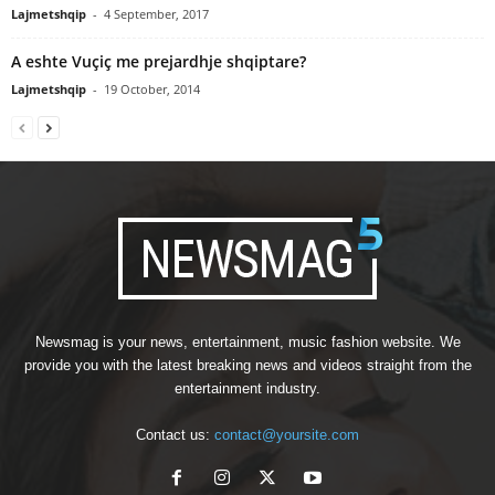
Lajmetshqip
-
4 September, 2017
A eshte Vuçiç me prejardhje shqiptare?
Lajmetshqip
-
19 October, 2014
Newsmag is your news, entertainment, music fashion website. We
provide you with the latest breaking news and videos straight from the
entertainment industry.
Contact us:
contact@yoursite.com