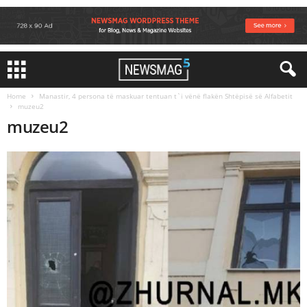
Home
Manastir, 4 persona të maskuar tentuan t`i vënë flakën Shtëpisë së Alfabetit
muzeu2
muzeu2