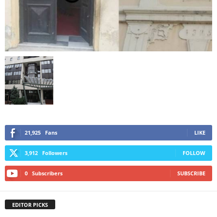
21,925
Fans
LIKE
3,912
Followers
FOLLOW
0
Subscribers
SUBSCRIBE
EDITOR PICKS