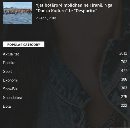
Yjet botërorë mblidhen në Tiranë. Nga
“Danza Kuduro” te “Despacito”
25 April, 2018
POPULAR CATEGORY
2611
Aktualitet
702
Politike
477
Sport
306
Ekonomi
303
ShowBiz
275
Shendetesi
222
Bota