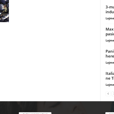
3-mu
indu
Lajme
Max 
pasi
Lajme
Pani
here
Lajme
Ital
ne T
Lajme