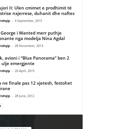
jori II: Ulen cmimet e prodhimit të
strise nxjerrese, duhanit dhe naftes
tshqip
-
4 September, 2015
George i Wanted merr puthje
onante nga modelja Nina Agdal
tshqip
-
28 November, 2013
k, avioni i “Blue Panorama” ben 2
 ulje emergjente
tshqip
-
20 April, 2015
ia ne finale pas 12 vjetesh, festohet
irane
tshqip
-
28 June, 2012