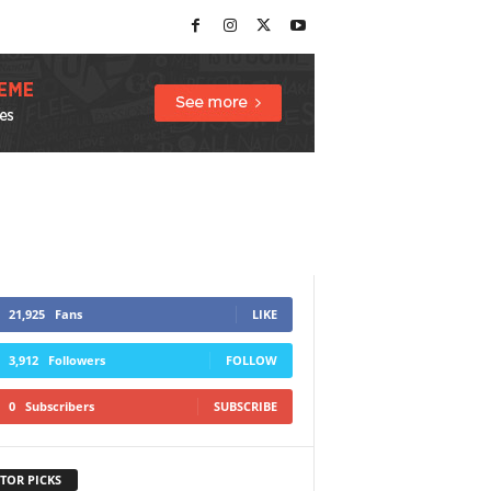
21,925
Fans
LIKE
3,912
Followers
FOLLOW
0
Subscribers
SUBSCRIBE
TOR PICKS