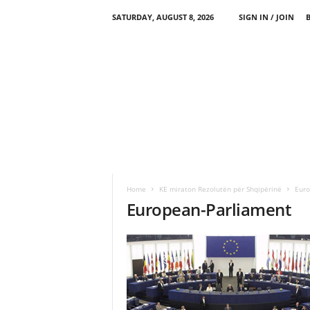
SATURDAY, AUGUST 8, 2026
SIGN IN / JOIN
Home
KE miraton Rezolutën për Shqipërinë
Euro
European-Parliament