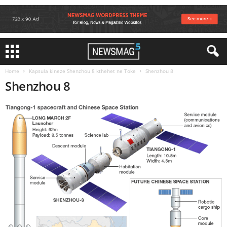
Home
Kapsula kineze Shenzhou 8 kthehet ne Toke
Shenzhou 8
Shenzhou 8