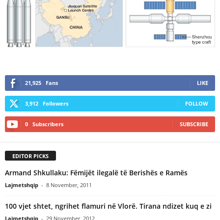
21,925
Fans
LIKE
3,912
Followers
FOLLOW
0
Subscribers
SUBSCRIBE
EDITOR PICKS
Armand Shkullaku: Fëmijët ilegalë të Berishës e Ramës
Lajmetshqip
-
8 November, 2011
100 vjet shtet, ngrihet flamuri në Vlorë. Tirana ndizet kuq e zi
Lajmetshqip
-
29 November, 2012