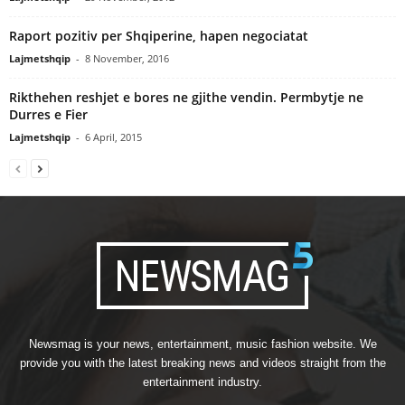
Raport pozitiv per Shqiperine, hapen negociatat
Lajmetshqip
-
8 November, 2016
Rikthehen reshjet e bores ne gjithe vendin. Permbytje ne
Durres e Fier
Lajmetshqip
-
6 April, 2015
Newsmag is your news, entertainment, music fashion website. We
provide you with the latest breaking news and videos straight from the
entertainment industry.