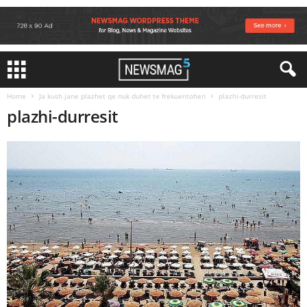
Home
Ja kush jane plazhet qe nuk duhet te frekuentohen
plazhi-durresit
plazhi-durresit