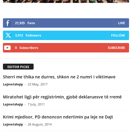
21,925
Fans
LIKE
3,912
Followers
FOLLOW
0
Subscribers
SUBSCRIBE
EDITOR PICKS
Sherri me thika ne durres, shkon ne 2 numri i viktimave
Lajmetshqip
-
23 May, 2017
Miratohet ligji për regjistrimin, gjobë deklaruesve të rremë
Lajmetshqip
-
7 July, 2011
Krimi mjedisor, PD denoncon ndertimin pa leje ne Dajt
Lajmetshqip
-
26 August, 2014