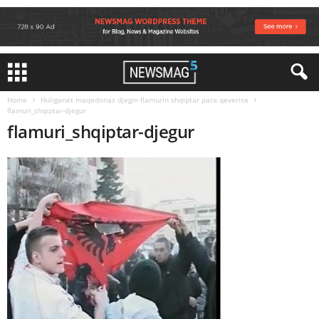
Home
Huliganët maqedonas djegin flamurin shqiptar para qeverise
flamuri_shqiptar-djegur
flamuri_shqiptar-djegur