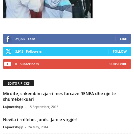
21,925
Fans
LIKE
3,912
Followers
FOLLOW
0
Subscribers
SUBSCRIBE
EDITOR PICKS
Mirdite, shkembim zjarri mes forcave RENEA dhe nje te
shumekerkuari
Lajmetshqip
-
15 September, 2015
Nevila i rrëfehet Jonës: Jam e virgjër!
Lajmetshqip
-
24 May, 2014