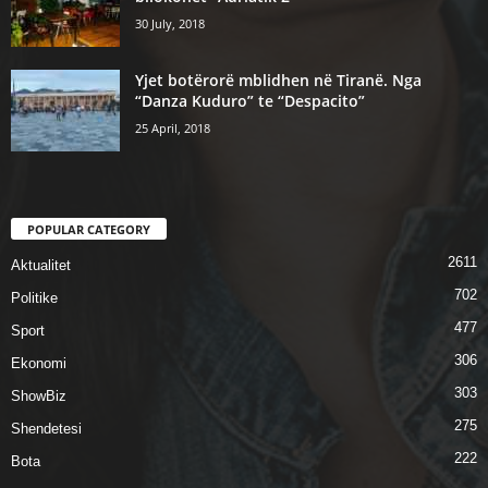
30 July, 2018
Yjet botërorë mblidhen në Tiranë. Nga
“Danza Kuduro” te “Despacito”
25 April, 2018
POPULAR CATEGORY
2611
Aktualitet
702
Politike
477
Sport
306
Ekonomi
303
ShowBiz
275
Shendetesi
222
Bota