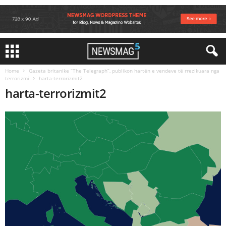
Home
Gazeta britanike “The Telegraph”, publikon hartën e vendeve të rrezikuara nga
terrorizmi
harta-terrorizmit2
harta-terrorizmit2