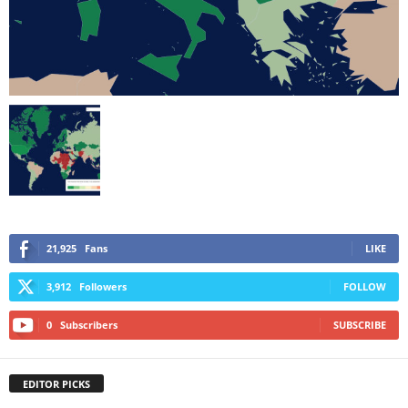
21,925
Fans
LIKE
3,912
Followers
FOLLOW
0
Subscribers
SUBSCRIBE
EDITOR PICKS