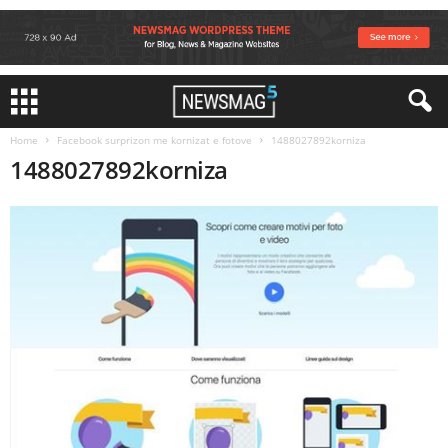
Home
Facebook surprizon me kornizat e fotove
1488027892korniza
1488027892korniza