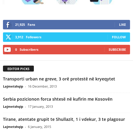
21,925
Fans
LIKE
3,912
Followers
FOLLOW
0
Subscribers
SUBSCRIBE
EDITOR PICKS
Transporti urban ne greve, 3 orë protestë në kryeqytet
Lajmetshqip
-
16 December, 2013
Serbia pozicionon forca shtesë në kufirin me Kosovën
Lajmetshqip
-
17 January, 2013
Tirane, atentate grupit te Shullazit, 1 i vdekur, 3 te plagosur
Lajmetshqip
-
6 January, 2015