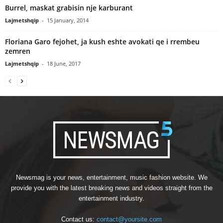
Burrel, maskat grabisin nje karburant
Lajmetshqip
-
15 January, 2014
Floriana Garo fejohet, ja kush eshte avokati qe i rrembeu
zemren
Lajmetshqip
-
18 June, 2017
Newsmag is your news, entertainment, music fashion website. We
provide you with the latest breaking news and videos straight from the
entertainment industry.
Contact us:
contact@yoursite.com