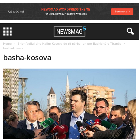
Home
Erion Veliaj dhe Halim Kosova do të përballen per Bashkinë e Tiranës
basha-kosova
basha-kosova