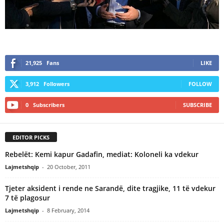
21,925
Fans
LIKE
3,912
Followers
FOLLOW
0
Subscribers
SUBSCRIBE
EDITOR PICKS
Rebelët: Kemi kapur Gadafin, mediat: Koloneli ka vdekur
Lajmetshqip
-
20 October, 2011
Tjeter aksident i rende ne Sarandë, dite tragjike, 11 të vdekur
7 të plagosur
Lajmetshqip
-
8 February, 2014