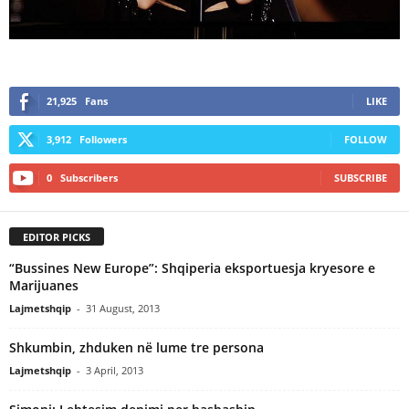
21,925
Fans
LIKE
3,912
Followers
FOLLOW
0
Subscribers
SUBSCRIBE
EDITOR PICKS
“Bussines New Europe”: Shqiperia eksportuesja kryesore e
Marijuanes
Lajmetshqip
-
31 August, 2013
Shkumbin, zhduken në lume tre persona
Lajmetshqip
-
3 April, 2013