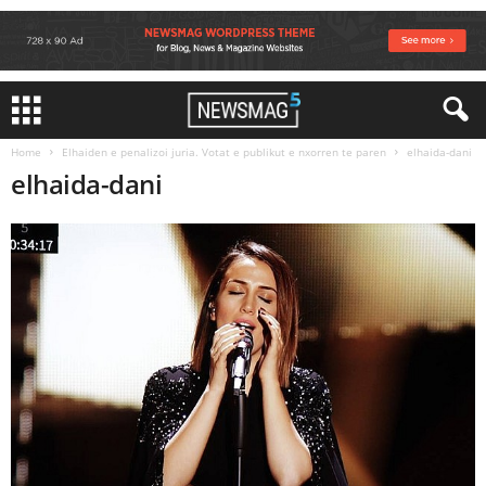
Home
Elhaiden e penalizoi juria. Votat e publikut e nxorren te paren
elhaida-dani
elhaida-dani