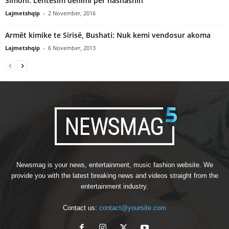
Simoni: Lehtesim denimi per hashashin
Lajmetshqip
-
2 November, 2016
Armët kimike te Sirisë, Bushati: Nuk kemi vendosur akoma
Lajmetshqip
-
6 November, 2013
Newsmag is your news, entertainment, music fashion website. We
provide you with the latest breaking news and videos straight from the
entertainment industry.
Contact us:
contact@yoursite.com