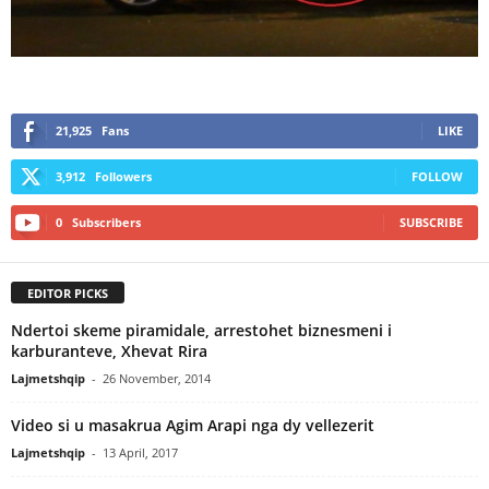
21,925
Fans
LIKE
3,912
Followers
FOLLOW
0
Subscribers
SUBSCRIBE
EDITOR PICKS
Ndertoi skeme piramidale, arrestohet biznesmeni i
karburanteve, Xhevat Rira
Lajmetshqip
-
26 November, 2014
Video si u masakrua Agim Arapi nga dy vellezerit
Lajmetshqip
-
13 April, 2017