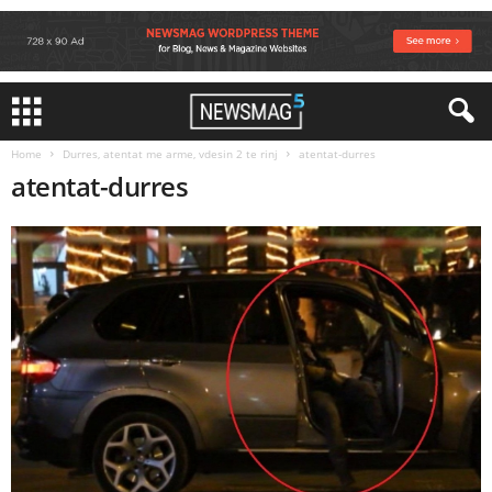
Home
Durres, atentat me arme, vdesin 2 te rinj
atentat-durres
atentat-durres