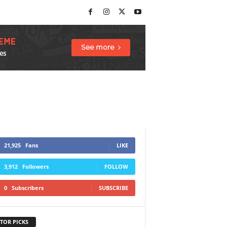
21,925
Fans
LIKE
3,912
Followers
FOLLOW
0
Subscribers
SUBSCRIBE
TOR PICKS