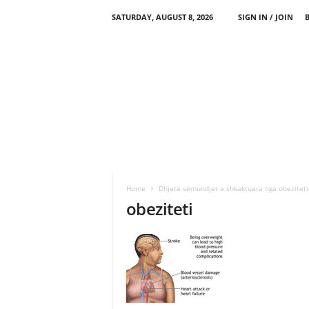
SATURDAY, AUGUST 8, 2026
SIGN IN / JOIN
Home
Dhjetë sëmundjet e shkaktuara nga obeziteti
obeziteti