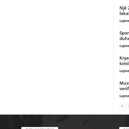
Një 
loka
Lajme
Spon
duhe
Lajme
Krye
kimi
Lajme
Must
veri
Lajme