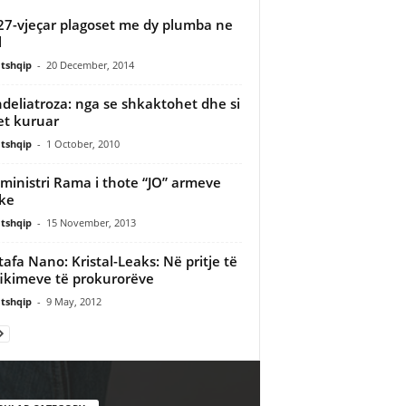
27-vjeçar plagoset me dy plumba ne
l
tshqip
-
20 December, 2014
deliatroza: nga se shkaktohet dhe si
t kuruar
tshqip
-
1 October, 2010
ministri Rama i thote “JO” armeve
ke
tshqip
-
15 November, 2013
afa Nano: Kristal-Leaks: Në pritje të
fikimeve të prokurorëve
tshqip
-
9 May, 2012