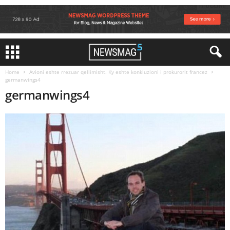
Home
Avioni eshte rrezuar qellimisht. Ky eshte konkluzioni i prokurorit francez
germanwings4
germanwings4