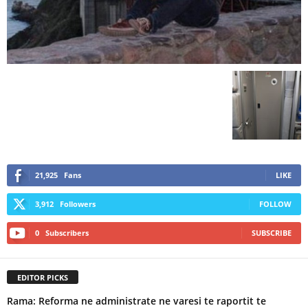
21,925
Fans
LIKE
3,912
Followers
FOLLOW
0
Subscribers
SUBSCRIBE
EDITOR PICKS
Rama: Reforma ne administrate ne varesi te raportit te