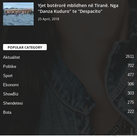
Yjet botërorë mblidhen në Tiranë. Nga
“Danza Kuduro” te “Despacito”
25 April, 2018
POPULAR CATEGORY
2611
Aktualitet
702
Politike
477
Sport
306
Ekonomi
303
ShowBiz
275
Shendetesi
222
Bota