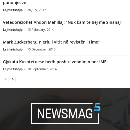
punonjesve
Lajmetshqip
-
28 July, 2017
Vetedorezohet Andon Mehillaj: “Nuk kam te bej me Sinanaj”
Lajmetshqip
-
13 February, 2014
Mark Zuckerberg, njeriu i vitit në revistën “Time”
Lajmetshqip
-
15 December, 2010
Gjykata Kushtetuese hedh poshte vendimin per IMEI
Lajmetshqip
-
18 September, 2014