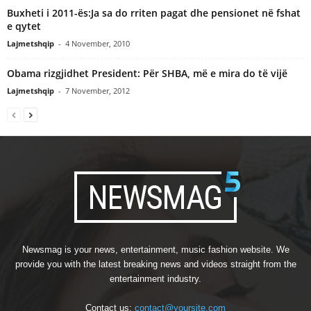
Buxheti i 2011-ës:Ja sa do rriten pagat dhe pensionet në fshat
e qytet
Lajmetshqip
-
4 November, 2010
Obama rizgjidhet President: Për SHBA, më e mira do të vijë
Lajmetshqip
-
7 November, 2012
Newsmag is your news, entertainment, music fashion website. We
provide you with the latest breaking news and videos straight from the
entertainment industry.
Contact us:
contact@yoursite.com