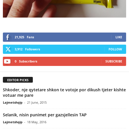
21,925
Fans
LIKE
3,912
Followers
FOLLOW
0
Subscribers
SUBSCRIBE
EDITOR PICKS
Shkoder, nje qytetare shkon te votoje por dikush tjeter kishte
votuar me pare
Lajmetshqip
-
21 June, 2015
Selanik, nisin punimet per gazsjellesin TAP
Lajmetshqip
-
18 May, 2016