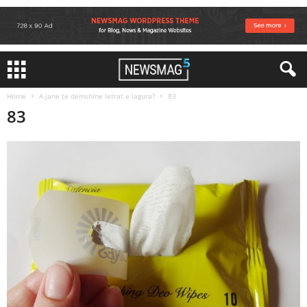
Home
A jane te demshme letrat e lagura?
83
83