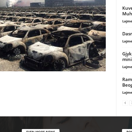
Kuve
Muho
Lajme
Dasm
Lajme
Gjyk
mini
Lajme
Rama
Beog
Lajme
EVEN MORE NEWS
PO