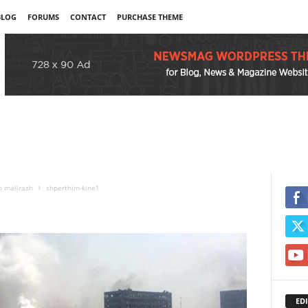
BLOG
FORUMS
CONTACT
PURCHASE THEME
o mallrash
shperthim-kine1
EDI