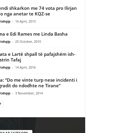
ndi shkarkon me 74 vota pro Ilirjan
 nga anetar te KQZ-se
tshqip
-
16 April, 2013
a e Edi Rames me Linda Basha
tshqip
-
25 October, 2010
ata e Lartë shpall të pafajshëm ish-
strin Tafaj
tshqip
-
14 April, 2016
: “Do me vinte turp nese incidenti i
radit do ndodhte ne Tirane”
tshqip
-
3 November, 2014
PULAR CATEGORY