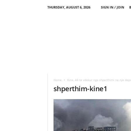
THURSDAY, AUGUST 6, 2026
SIGN IN / JOIN
Home
Kine, 44 te vdekur nga shperthimi ne nje dep
shperthim-kine1