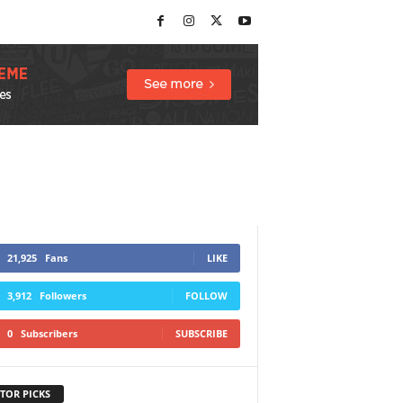
21,925
Fans
LIKE
3,912
Followers
FOLLOW
0
Subscribers
SUBSCRIBE
TOR PICKS