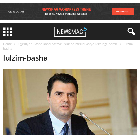
Home
Zgjedhjet, Basha kandidateve: Nuk do merrni asnje leke nga partia
lulzim-
basha
lulzim-basha