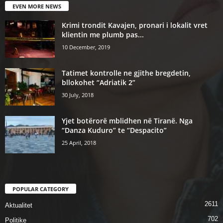
EVEN MORE NEWS
Krimi trondit Kavajen, pronari i lokalit vret
klientin me plumb pas...
10 December, 2019
Tatimet kontrolle ne gjithe bregdetin,
bllokohet “Adriatik 2”
30 July, 2018
Yjet botërorë mblidhen në Tiranë. Nga
“Danza Kuduro” te “Despacito”
25 April, 2018
POPULAR CATEGORY
2611
Aktualitet
702
Politike