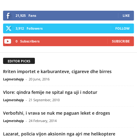
21,925
Fans
LIKE
3,912
Followers
FOLLOW
0
Subscribers
SUBSCRIBE
EDITOR PICKS
Rriten importet e karburanteve, cigareve dhe birres
Lajmetshqip
-
20 June, 2016
Vlore: qindra femije ne spital nga uji i ndotur
Lajmetshqip
-
21 September, 2010
Verbofshi, i vrava se nuk me paguan leket e droges
Lajmetshqip
-
24 February, 2014
Lazarat, policia vijon aksionin nga ajri me helikoptere